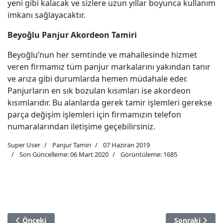
yeni gibi kalacak ve sizlere uzun yıllar boyunca kullanım
imkanı sağlayacaktır.
Beyoğlu Panjur Akordeon Tamiri
Beyoğlu’nun her semtinde ve mahallesinde hizmet
veren firmamız tüm panjur markalarını yakından tanır
ve arıza gibi durumlarda hemen müdahale eder.
Panjurların en sık bozulan kısımları ise akordeon
kısımlarıdır. Bu alanlarda gerek tamir işlemleri gerekse
parça değişim işlemleri için firmamızın telefon
numaralarından iletişime geçebilirsiniz.
Super User
Panjur Tamiri
07 Haziran 2019
Son Güncelleme: 06 Mart 2020
Görüntüleme: 1685
Önceki Makale: Büyükçekmece Panjur Tamiri
Sonraki Makal
Önceki
Sonraki