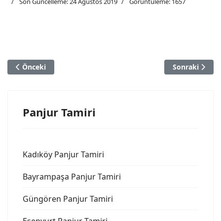
Son Güncelleme: 24 Ağustos 2019
Görüntüleme: 1657
Önceki Makale: Şişli Panjur Tamiri
Sonraki Makal
Önceki
Sonraki
Panjur Tamiri
Kadıköy Panjur Tamiri
Bayrampaşa Panjur Tamiri
Güngören Panjur Tamiri