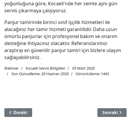
yoğunluğuna göre, Kocaeli'nde her semte aynı gün
servis çıkarmaya çalışıyoruz.
Panjur tamirinde birinci sınıf işçilik hizmetleri ile
alacağınız her tamir hizmeti garantilidir. Daha uzun
ömürlü panjurlar için profesyonel bakım ve onarım
desteğine ihtiyacınız olacaktır. Referanslarımızı
araştırıp en güvenilir panjur tamiri için bizlere ulaşım
sağlayabilirsiniz.
iltekmer
Kocaeli Servis Bölgeleri
05 Mart 2020
Son Güncelleme: 20 Haziran 2020
Görüntüleme: 1443
Önceki Makale: Körfez Panjur Tamiri
Sonraki Makale
Önceki
Sonraki